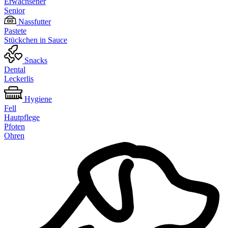
Erwachsener
Senior
Nassfutter
Pastete
Stückchen in Sauce
Snacks
Dental
Leckerlis
Hygiene
Fell
Hautpflege
Pfoten
Ohren