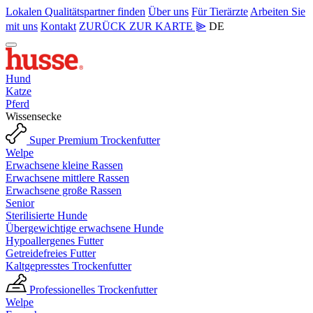
Lokalen Qualitätspartner finden
Über uns
Für Tierärzte
Arbeiten Sie
mit uns
Kontakt
ZURÜCK ZUR KARTE ⫸
DE
Hund
Katze
Pferd
Wissensecke
Super Premium Trockenfutter
Welpe
Erwachsene kleine Rassen
Erwachsene mittlere Rassen
Erwachsene große Rassen
Senior
Sterilisierte Hunde
Übergewichtige erwachsene Hunde
Hypoallergenes Futter
Getreidefreies Futter
Kaltgepresstes Trockenfutter
Professionelles Trockenfutter
Welpe