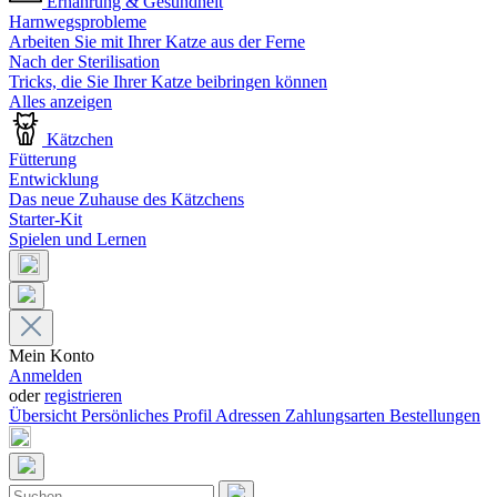
Ernährung & Gesundheit
Harnwegsprobleme
Arbeiten Sie mit Ihrer Katze aus der Ferne
Nach der Sterilisation
Tricks, die Sie Ihrer Katze beibringen können
Alles anzeigen
Kätzchen
Fütterung
Entwicklung
Das neue Zuhause des Kätzchens
Starter-Kit
Spielen und Lernen
Mein Konto
Anmelden
oder
registrieren
Übersicht
Persönliches Profil
Adressen
Zahlungsarten
Bestellungen