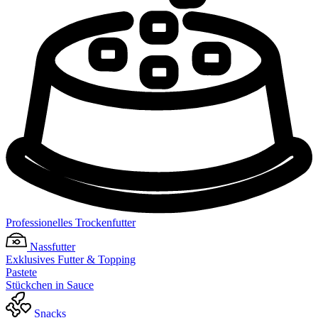
Professionelles Trockenfutter
Nassfutter
Exklusives Futter & Topping
Pastete
Stückchen in Sauce
Snacks