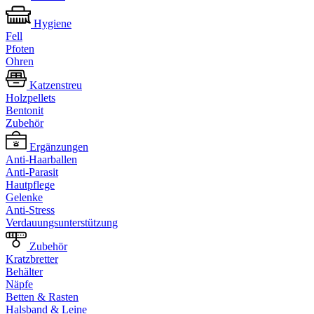
Hygiene
Fell
Pfoten
Ohren
Katzenstreu
Holzpellets
Bentonit
Zubehör
Ergänzungen
Anti-Haarballen
Anti-Parasit
Hautpflege
Gelenke
Anti-Stress
Verdauungsunterstützung
Zubehör
Kratzbretter
Behälter
Näpfe
Betten & Rasten
Halsband & Leine