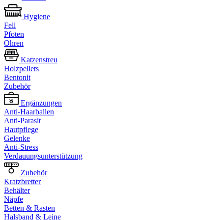
Hygiene
Fell
Pfoten
Ohren
Katzenstreu
Holzpellets
Bentonit
Zubehör
Ergänzungen
Anti-Haarballen
Anti-Parasit
Hautpflege
Gelenke
Anti-Stress
Verdauungsunterstützung
Zubehör
Kratzbretter
Behälter
Näpfe
Betten & Rasten
Halsband & Leine