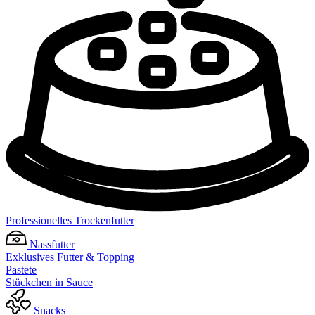
Professionelles Trockenfutter
Nassfutter
Exklusives Futter & Topping
Pastete
Stückchen in Sauce
Snacks