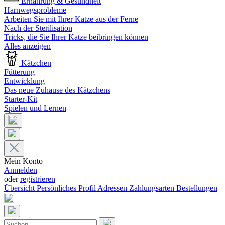
Ernährung & Gesundheit
Harnwegsprobleme
Arbeiten Sie mit Ihrer Katze aus der Ferne
Nach der Sterilisation
Tricks, die Sie Ihrer Katze beibringen können
Alles anzeigen
Kätzchen
Fütterung
Entwicklung
Das neue Zuhause des Kätzchens
Starter-Kit
Spielen und Lernen
Mein Konto
Anmelden
oder
registrieren
Übersicht
Persönliches Profil
Adressen
Zahlungsarten
Bestellungen