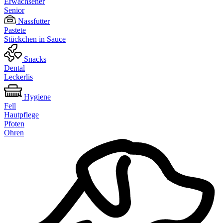
Erwachsener
Senior
Nassfutter
Pastete
Stückchen in Sauce
Snacks
Dental
Leckerlis
Hygiene
Fell
Hautpflege
Pfoten
Ohren