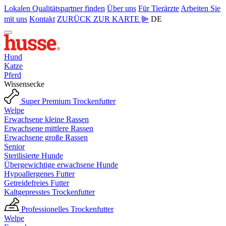
Lokalen Qualitätspartner finden
Über uns
Für Tierärzte
Arbeiten Sie
mit uns
Kontakt
ZURÜCK ZUR KARTE ⫸
DE
Hund
Katze
Pferd
Wissensecke
Super Premium Trockenfutter
Welpe
Erwachsene kleine Rassen
Erwachsene mittlere Rassen
Erwachsene große Rassen
Senior
Sterilisierte Hunde
Übergewichtige erwachsene Hunde
Hypoallergenes Futter
Getreidefreies Futter
Kaltgepresstes Trockenfutter
Professionelles Trockenfutter
Welpe