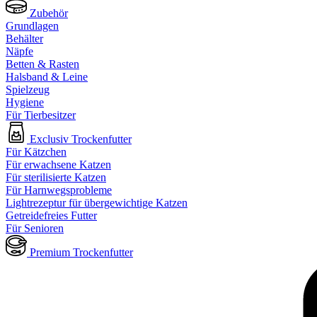
Zubehör
Grundlagen
Behälter
Näpfe
Betten & Rasten
Halsband & Leine
Spielzeug
Hygiene
Für Tierbesitzer
Exclusiv Trockenfutter
Für Kätzchen
Für erwachsene Katzen
Für sterilisierte Katzen
Für Harnwegsprobleme
Lightrezeptur für übergewichtige Katzen
Getreidefreies Futter
Für Senioren
Premium Trockenfutter