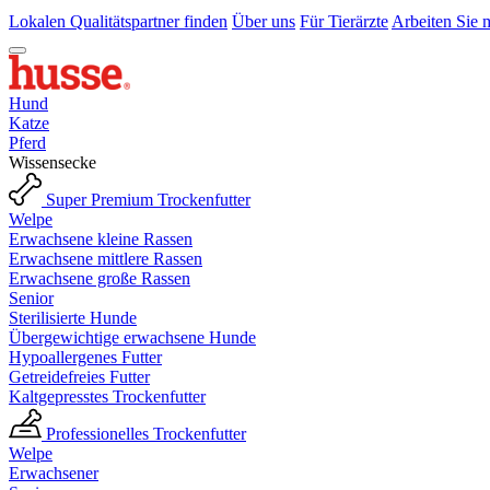
Lokalen Qualitätspartner finden
Über uns
Für Tierärzte
Arbeiten Sie 
Hund
Katze
Pferd
Wissensecke
Super Premium Trockenfutter
Welpe
Erwachsene kleine Rassen
Erwachsene mittlere Rassen
Erwachsene große Rassen
Senior
Sterilisierte Hunde
Übergewichtige erwachsene Hunde
Hypoallergenes Futter
Getreidefreies Futter
Kaltgepresstes Trockenfutter
Professionelles Trockenfutter
Welpe
Erwachsener