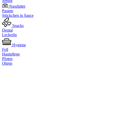
Senior
Nassfutter
Pastete
Stückchen in Sauce
Snacks
Dental
Leckerlis
Hygiene
Fell
Hautpflege
Pfoten
Ohren